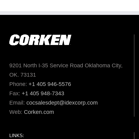
9201 North I-35 Service Road Oklahoma City,
OK. 73131
Phone:
+1 405 946-5576
Fax:
+1 405 948-7343
Email:
cocsalesdept@idexcorp.com
Web:
Corken.com
LINKS: